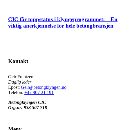
CIC får toppstatus i klyngeprogrammet: – En
viktig anerkjennelse for hele betongbransjen
Kontakt
Geir Frantzen
Daglig leder
Epost:
Geir@betongklyngen.no
Telefon:
+47 907 21 191
Betongklyngen CIC
Org.nr: 933 507 718
Meny