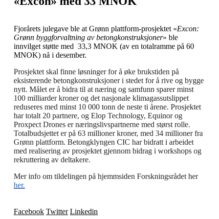
«Excon» med 33 MNOK
Fjorårets julegave ble at Grønn plattform-prosjektet «
Excon:
Grønn byggforvaltning av betongkonstruksjoner
» ble
innvilget støtte med 33,3 MNOK (av en totalramme på 60
MNOK) nå i desember.
Prosjektet skal finne løsninger for å øke brukstiden på
eksisterende betongkonstruksjoner i stedet for å rive og bygge
nytt. Målet er å bidra til at næring og samfunn sparer minst
100 milliarder kroner og det nasjonale klimagassutslippet
reduseres med minst 10 000 tonn de neste ti årene. Prosjektet
har totalt 20 partnere, og Elop Technology, Equinor og
Proxpect Drones er næringslivspartnerne med størst rolle.
Totalbudsjettet er på 63 millioner kroner, med 34 millioner fra
Grønn plattform. Betongklyngen CIC har bidratt i arbeidet
med realisering av prosjektet gjennom bidrag i workshops og
rekruttering av deltakere.
Mer info om tildelingen på hjemmsiden Forskningsrådet her
her.
Facebook
Twitter
Linkedin