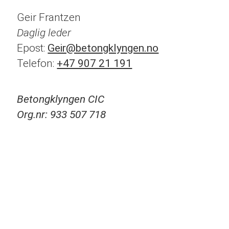
Geir Frantzen
Daglig leder
Epost:
Geir@betongklyngen.no
Telefon:
+47 907 21 191
Betongklyngen CIC
Org.nr: 933 507 718