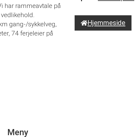
 Vi har rammeavtale på
g vedlikehold.
Hjemmeside
 km gang-/sykkelveg,
r, 74 ferjeleier på
Meny