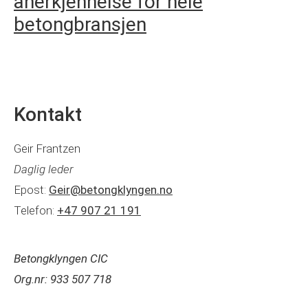
anerkjennelse for hele
betongbransjen
Kontakt
Geir Frantzen
Daglig leder
Epost:
Geir@betongklyngen.no
Telefon:
+47 907 21 191
Betongklyngen CIC
Org.nr: 933 507 718