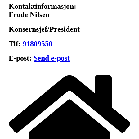
Kontaktinformasjon:
Frode Nilsen
Konsernsjef/President
Tlf:
91809550
E-post:
Send e-post