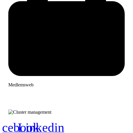
Medlemsweb
acebook
Linkedin