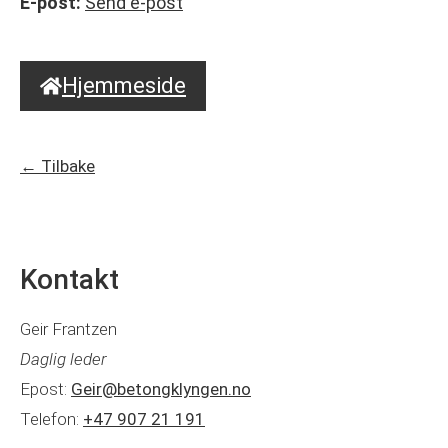
E-post:
Send e-post
Hjemmeside
← Tilbake
Kontakt
Geir Frantzen
Daglig leder
Epost:
Geir@betongklyngen.no
Telefon:
+47 907 21 191